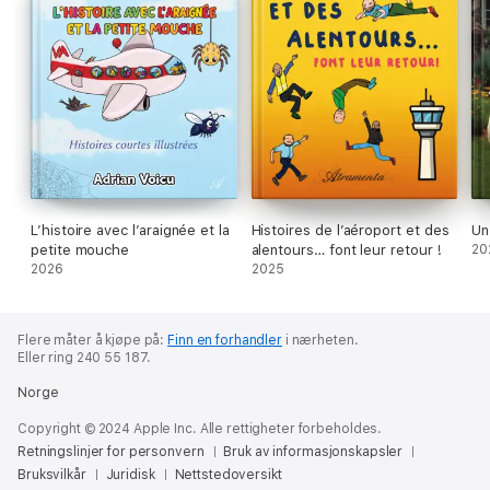
L’histoire avec l’araignée et la
Histoires de l’aéroport et des
Un
petite mouche
alentours… font leur retour !
20
2026
2025
Flere måter å kjøpe på:
Finn en forhandler
i nærheten.
Eller ring 240 55 187.
Norge
Copyright © 2024 Apple Inc. Alle rettigheter forbeholdes.
Retningslinjer for personvern
Bruk av informasjonskapsler
Bruksvilkår
Juridisk
Nettstedoversikt