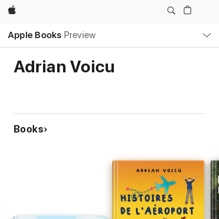
Apple
Local
Apple Books
Preview
Nav
Open
Menu
Adrian Voicu
Books