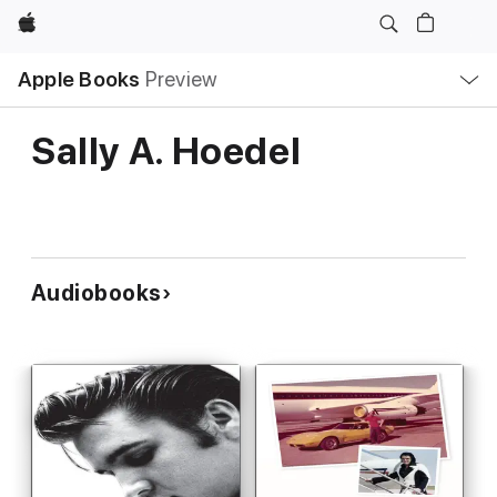
Apple
Local
Apple Books
Preview
Nav
Open
Menu
Sally A. Hoedel
Audiobooks