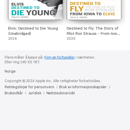
Elvis: Destined to Die Young
Destined to Fly: The Story of
(Unabridged)
Pilot Ron Strauss - From Iowa
2024
to Elvis (Unabridged)
2025
Flere måter å kjøpe på:
Finn en forhandler
i nærheten.
Eller ring 240 55 187.
Norge
Copyright © 2024 Apple Inc. Alle rettigheter forbeholdes.
Retningslinjer for personvern
Bruk av informasjonskapsler
Bruksvilkår
Juridisk
Nettstedoversikt