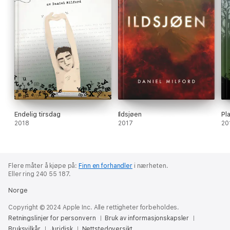
Endelig tirsdag
Ildsjøen
Pl
2018
2017
20
Flere måter å kjøpe på:
Finn en forhandler
i nærheten.
Eller ring 240 55 187.
Norge
Copyright © 2024 Apple Inc. Alle rettigheter forbeholdes.
Retningslinjer for personvern
Bruk av informasjonskapsler
Bruksvilkår
Juridisk
Nettstedoversikt