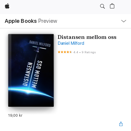
Apple
Local
Apple Books
Preview
Nav
Open
Menu
Distansen mellom oss
Daniel Milford
4.4
•
9 Ratings
19,00 kr