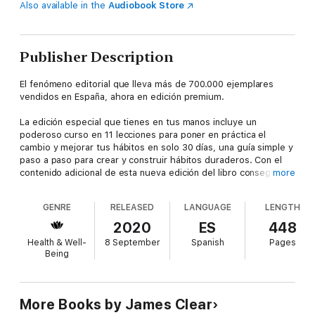
Also available in the
Audiobook Store
Publisher Description
El fenómeno editorial que lleva más de 700.000 ejemplares
vendidos en España, ahora en edición premium.
La edición especial que tienes en tus manos incluye un
poderoso curso en 11 lecciones para poner en práctica el
cambio y mejorar tus hábitos en solo 30 días, una guía simple y
paso a paso para crear y construir hábitos duraderos. Con el
contenido adicional de esta nueva edición del libro conseguirás
more
pasar a la acción, eliminar la incertidumbre en la construcción
de tus hábitos y sabrás exactamente que hacer a cada
GENRE
RELEASED
LANGUAGE
LENGTH
momento. Incluye un cuaderno de trabajo con plantillas y hojas
de trucos, además de nuevos ejemplos y aplicaciones inéditas
2020
ES
448
creadas por el autor. Aprenderás un marco de trabajo que
Health & Well-
8 September
Spanish
Pages
funciona para cualquier hábito.
Being
More Books by James Clear