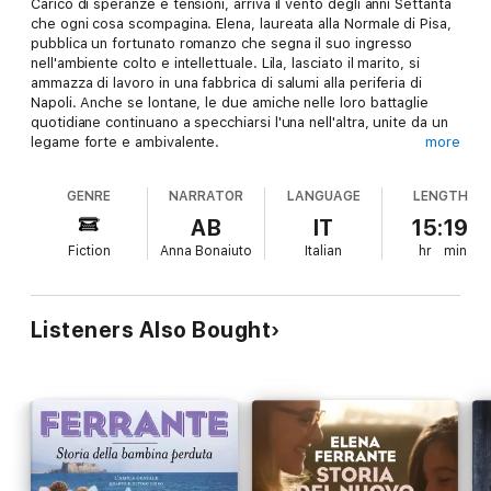
Carico di speranze e tensioni, arriva il vento degli anni Settanta
che ogni cosa scompagina. Elena, laureata alla Normale di Pisa,
pubblica un fortunato romanzo che segna il suo ingresso
nell'ambiente colto e intellettuale. Lila, lasciato il marito, si
ammazza di lavoro in una fabbrica di salumi alla periferia di
Napoli. Anche se lontane, le due amiche nelle loro battaglie
quotidiane continuano a specchiarsi l'una nell'altra, unite da un
legame forte e ambivalente.
more
GENRE
NARRATOR
LANGUAGE
LENGTH
Terza parte della tetralogia "L'amica geniale".
AB
IT
15:19
Fiction
Anna Bonaiuto
Italian
hr
min
Listeners Also Bought