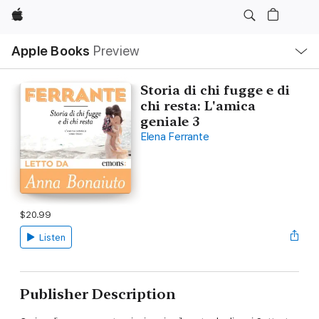
Apple
Local
Apple Books
Preview
Nav
Open
Menu
Storia di chi fugge e di
chi resta: L'amica
geniale 3
Elena Ferrante
$20.99
Listen
Publisher Description