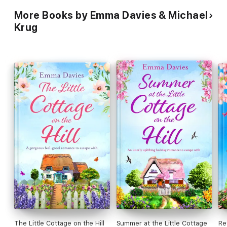
Abendstunden." (Bluecat13, Lesejury)
More Books by Emma Davies & Michael
"Eine Prise Drama, viele Prisen Zwischenmenschlichkeit, eine
Krug
Prise Achtsamkeit, eine Prise Liebe und fertig ist ein wirklich
einnehmendes Buch." (Petraf, Lesejury)
eBooks von beHEARTBEAT - Herzklopfen garantiert.
The Little Cottage on the Hill
Summer at the Little Cottage
Re