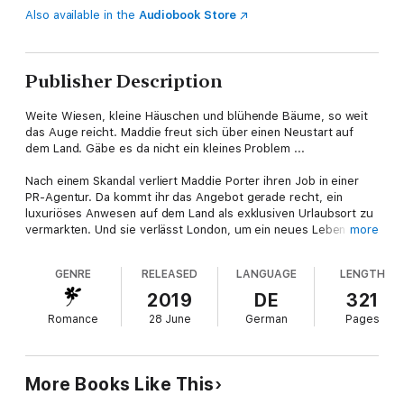
Also available in the
Audiobook Store
Publisher Description
Weite Wiesen, kleine Häuschen und blühende Bäume, so weit
das Auge reicht. Maddie freut sich über einen Neustart auf
dem Land. Gäbe es da nicht ein kleines Problem ...
Nach einem Skandal verliert Maddie Porter ihren Job in einer
PR-Agentur. Da kommt ihr das Angebot gerade recht, ein
luxuriöses Anwesen auf dem Land als exklusiven Urlaubsort zu
vermarkten. Und sie verlässt London, um ein neues Leben zu
more
beginnen.
GENRE
RELEASED
LANGUAGE
LENGTH
Doch als Maddie vor Ort eintrifft, ist sie entsetzt: Das
sogenannte Anwesen ist eine Ansammlung alter Cottages, die
2019
DE
321
stark renovierungsbedürftig sind. Und Seth, der missgelaunte
Romance
28 June
German
Pages
Besitzer, hat kein Geld. Sein ganzes Kapital hat er in den Kauf
der Häuser investiert. Aber Maddie braucht den Job. Egal, wie
wenig Seth von ihren Plänen hält.
More Books Like This
Dann stößt Maddie auf ein Geheimnis. Und nach und nach