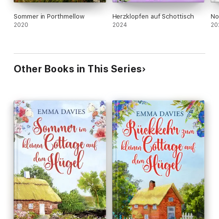
Sommer in Porthmellow
Herzklopfen auf Schottisch
No
2020
2024
20
Other Books in This Series