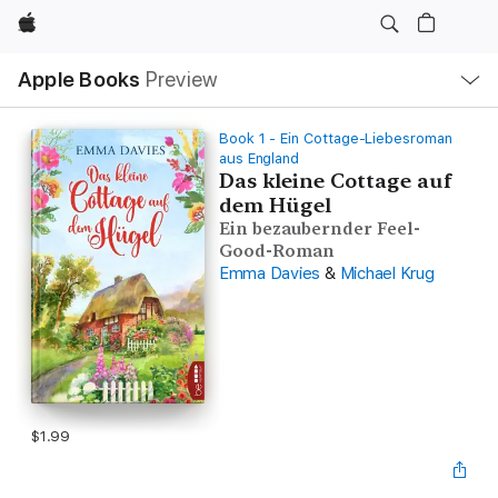
Apple
Local
Apple Books
Preview
Nav
Open
Menu
Book 1 - Ein Cottage-Liebesroman
aus England
Das kleine Cottage auf
dem Hügel
Ein bezaubernder Feel-
Good-Roman
Emma Davies
&
Michael Krug
$1.99