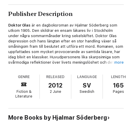
Publisher Description
Doktor Glas
är en dagboksroman av Hjalmar Söderberg som
utkom 1905. Den skildrar en ensam läkares liv i Stockholm
under några sommarmånader kring sekelskiftet. Doktor Glas
depression och hans längtan efter en stor handling växer så
småningom fram till beslutet att utföra ett mord. Romanen, som
uppfattades som mycket provocerande av samtida läsare, har
idag blivit en klassiker. Huvudpersonens lika skarpsinniga som
svårmodiga reflektioner över livets meningslöshet och det
more
moraliska dilemma han genomkämpar känns fortfarande
aktuella. Många formuleringar i romanen har blivit odödliga, till
GENRE
RELEASED
LANGUAGE
LENGTH
exempel doktor Glas återkommande suck "Liv, jag förstår dig
inte!".
2012
SV
165
Fiction &
2 June
Swedish
Pages
Literature
More Books by Hjalmar Söderberg