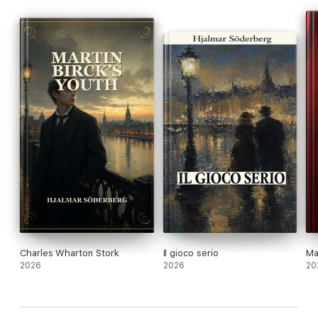
Charles Wharton Stork
Il gioco serio
Ma
2026
2026
20