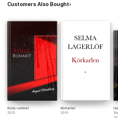
Customers Also Bought
Röda rummet
Körkarlen
Hj
2015
2015
Tr
20