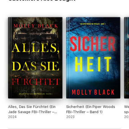
„Ein gutes Buch mit einer guten Handlung, viel Action und toller
Entwicklung der Charaktere. Ein Thriller, der Sie bis nachts
wachhalten wird.“
— Rezension eines Lesers für LASS MICH GEHEN
Alles, Das Sie Fürchtet (Ein
Sicherheit (Ein Piper Woods
We
Jade Savage FBI-Thriller –
FBI-Thriller – Band 1)
sp
Band 1)
2024
2023
Hu
20