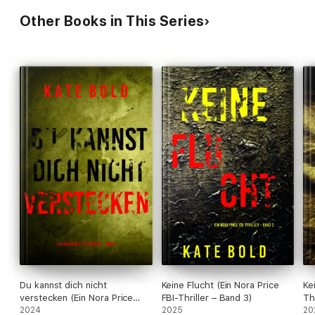
Other Books in This Series
Du kannst dich nicht
Keine Flucht (Ein Nora Price
Ke
verstecken (Ein Nora Price
FBI-Thriller – Band 3)
Th
FBI-Thriller – Band 2)
2024
2025
20