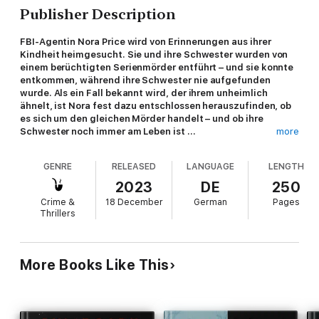
Publisher Description
FBI-Agentin Nora Price wird von Erinnerungen aus ihrer
Kindheit heimgesucht. Sie und ihre Schwester wurden von
einem berüchtigten Serienmörder entführt – und sie konnte
entkommen, während ihre Schwester nie aufgefunden
wurde. Als ein Fall bekannt wird, der ihrem unheimlich
ähnelt, ist Nora fest dazu entschlossen herauszufinden, ob
es sich um den gleichen Mörder handelt – und ob ihre
Schwester noch immer am Leben ist ...
more
GENRE
RELEASED
LANGUAGE
LENGTH
„Ein phänomenales Debüt mit einem gruseligen
Unheimlichkeitsfaktor … Es gibt so viele unerwartete
2023
DE
250
Wendungen, dass Sie keine Ahnung haben werden, wer das
Crime &
18 December
German
Pages
nächste Opfer wird. Wenn Sie einen Thriller lieben, der Sie bis
Thrillers
spät in der Nacht wachhält, dann ist dies das richtige Buch für
Sie.“
— Rezension eines Lesers für LASS MICH GEHEN
More Books Like This
DU KANNST NICHT DAVONLAUFEN ist Band Eins einer neuen
Reihe der Bestsellerautorin Kate Bold, deren Bestseller NICHT