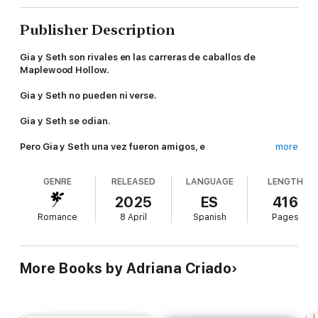
Publisher Description
Gia y Seth son rivales en las carreras
de caballos de
Maplewood Hollow.
Gia y Seth no pueden ni verse.
Gia y Seth se odian.
Pero Gia y Seth una vez fueron amigos, e
more
incluso
compartieron el mismo sueño.
GENRE
RELEASED
LANGUAGE
LENGTH
Cuando la Western Rider Cup les ofrece la oportunidad de
ganar una recompensa que puede cambiarles la vida, ambos
2025
ES
416
deben decidir si aliarse vale la pena. Unir fuerzas debería ser
Romance
8 April
Spanish
Pages
fácil… siempre y cuando dejen sus diferencias a un lado. El
problema es que volver a pasar tiempo juntos puede despertar
viejos sentimientos a los que ninguno de los dos quiere hacer
frente.
More Books by Adriana Criado
Gia y Seth están decididos a ganar. Pero quizá no están
preparados para dejar atrás el resentimiento y enfrentarse a su
mayor obstáculo: ellos mismos.