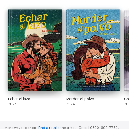
Echar el lazo
Morder el polvo
Cr
2025
2024
20
More ways to shop:
Find a retailer
near you.
Or call 0800-692-7753.