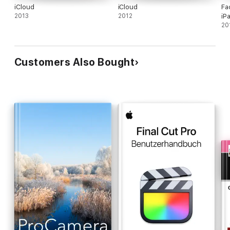
iCloud
iCloud
Fa
2013
2012
iP
20
Customers Also Bought