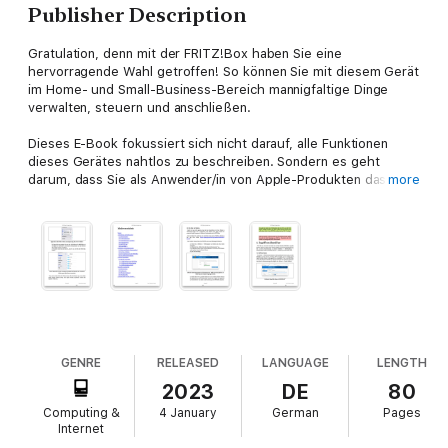
Publisher Description
Gratulation, denn mit der FRITZ!Box haben Sie eine
hervorragende Wahl getroffen! So können Sie mit diesem Gerät
im Home- und Small-Business-Bereich mannigfaltige Dinge
verwalten, steuern und anschließen.
Dieses E-Book fokussiert sich nicht darauf, alle Funktionen
dieses Gerätes nahtlos zu beschreiben. Sondern es geht
darum, dass Sie als Anwender/in von Apple-Produkten das
more
Maximale aus einer FRITZ!Box herausholen können. Dabei ist
es egal, ob Sie einen Mac, ein iPad oder/und ein iPhone
besitzen – Sie werden staunen, was alles möglich ist und wie
die FRITZ!Box Ihr digitales Leben an vielen Stellen enorm
erleichtern wird.
PS: Als Windows-Anwender finden Sie sicherlich ebenfalls eine
Reihe nützlicher Tipps :-)
GENRE
RELEASED
LANGUAGE
LENGTH
2023
DE
80
Computing &
4 January
German
Pages
Internet