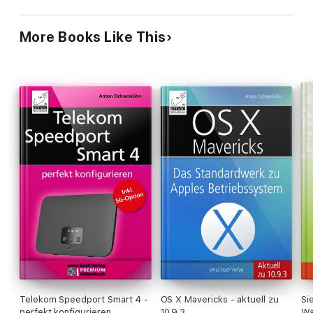
More Books Like This
Telekom Speedport Smart 4 -
OS X Mavericks - aktuell zu
Si
perfekt konfigurieren
10.9.3
Wa