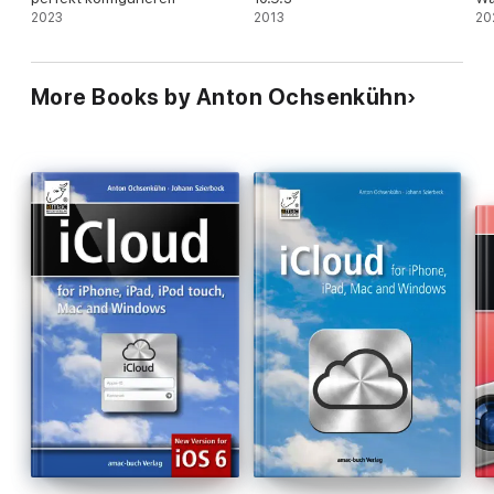
2023
2013
Ei
20
Be
Ka
More Books by Anton Ochsenkühn