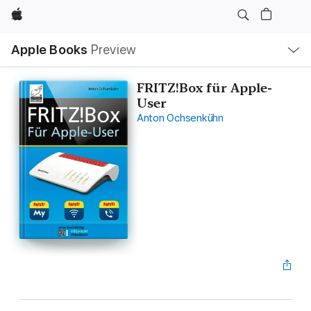
Apple
Local
Apple Books
Preview
Nav
Open
Menu
FRITZ!Box für Apple-
User
Anton Ochsenkühn