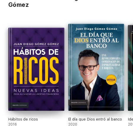
Gómez
Hábitos de ricos
El día que Dios entró al banco
Id
2016
2020
20