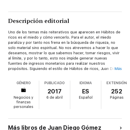
Descripción editorial
Uno de los temas más reiterativos que aparecen en Hábitos de
ricos es el miedo y cómo vencerlo. Para el autor, el miedo
paraliza y por tanto nos frena en la búsqueda de riqueza, no
solo material sino espiritual. No nos atrevemos a hacer lo que
deseamos, mostrar lo que sabemos hacer, tomar riesgos, vivir
al límite, y por lo tanto, esto nos impide generar nuevas
fuentes de ingresos monetarios para realizar nuestros
propósitos. Siguiendo el estilo de Hábitos de ricos, Juan Diego
Más
Gómez elabora sus argumentos a partir de la experiencia de
sus seguidores y suyas para proponer maneras de vencer los
GÉNERO
PUBLICADO
IDIOMA
EXTENSIÓN
temores de raíz y no dejarlos prosperar en nuestras vidas.
2017
ES
252
Negocios y
6 de abril
Español
Páginas
finanzas
personales
Más libros de Juan Diego Gómez