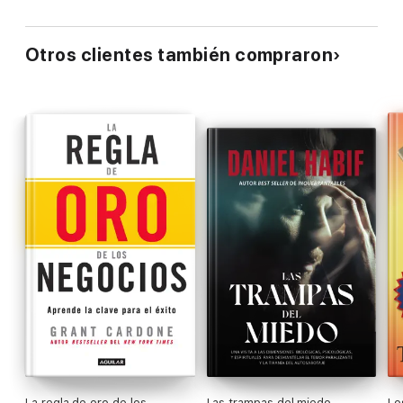
Otros clientes también compraron
La regla de oro de los
Las trampas del miedo
Lo