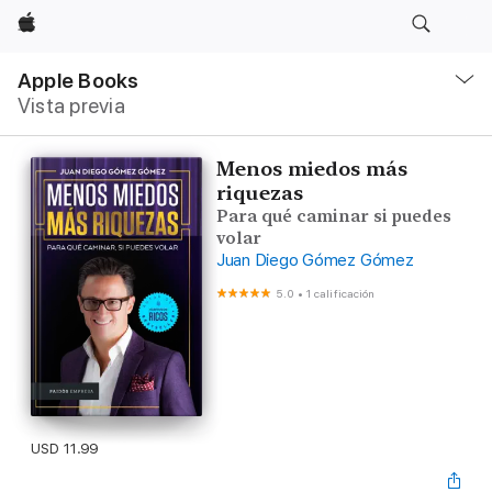
Apple
Navegación
local
Apple Books
-
Vista previa
Abrir
menú
Menos miedos más
riquezas
Para qué caminar si puedes
volar
Juan Diego Gómez Gómez
5.0
•
1 calificación
USD 11.99