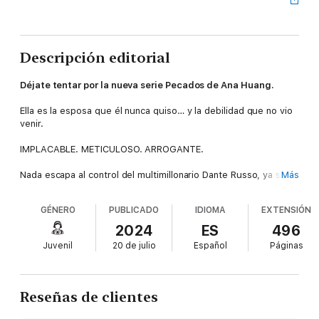
Descripción editorial
Déjate tentar por la nueva serie Pecados de Ana Huang.
Ella es la esposa que él nunca quiso… y la debilidad que no vio
venir.
IMPLACABLE. METICULOSO. ARROGANTE.
Nada escapa al control del multimillonario Dante Russo, ya sea
Más
en su trabajo o en su vida. Nunca planeó casarse… sin
embargo, el chantaje lo obliga a comprometerse con Vivian Lau,
GÉNERO
PUBLICADO
IDIOMA
EXTENSIÓN
la heredera de un imperio de joyas e hija de su mayor enemigo.
No le importa lo hermosa o encantadora que sea. Hará todo lo
2024
ES
496
que esté en sus manos para liberarse de la extorsión y de su
Juvenil
20 de julio
Español
Páginas
compromiso. El único problema es que, ahora que la tiene, no
quiere dejarla ir.
ELEGANTE. AMBICIOSA. CORTÉS.
Reseñas de clientes
Vivian Lau es la hija perfecta. Casarse con un Russo significa