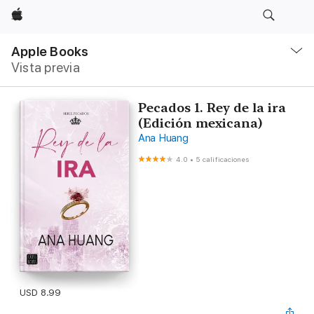
Apple
Navegación
local
Apple Books
-
Vista previa
Abrir
menú
Pecados 1. Rey de la ira
(Edición mexicana)
Ana Huang
4.0
•
5 calificaciones
USD 8.99