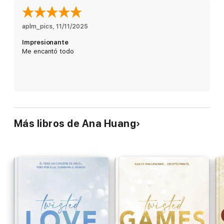
abrir las puertas de un mundo que ni su familia es capaz de
comprar. Dante está lejos de ser el marido que ella imaginaba
para sí, pero el deber es más fuerte que cualquiera de sus
aplm_pics
, 
11/11/2025
deseos. Ansiar su tacto nunca fue parte del plan... Y
Impresionante
enamorarse de su futuro marido, tampoco.
Me encantó todo
Más libros de Ana Huang