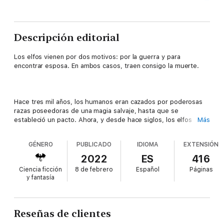
Descripción editorial
Los elfos vienen por dos motivos: por la guerra y para
encontrar esposa. En ambos casos, traen consigo la muerte.
Hace tres mil años, los humanos eran cazados por poderosas
razas poseedoras de una magia salvaje, hasta que se
estableció un pacto. Ahora, y desde hace siglos, los elfos
Más
toman a una joven del pueblo de Luella para ser su Reina
Humana.
GÉNERO
PUBLICADO
IDIOMA
EXTENSIÓN
2022
ES
416
Ciencia ficción
8 de febrero
Español
Páginas
Ser «la elegida» es interpretado como una sentencia de
y fantasía
muerte por la gente del pueblo. Una marca de la que Luella, de
diecinueve años, está agradecida de haber escapado en su
infancia. En cambio, ha dedicado su vida a estudiar herbología y
convertirse en la única curandera del pueblo. Hasta que el Rey
Reseñas de clientes
Elfo llega inesperadamente… a buscarla.