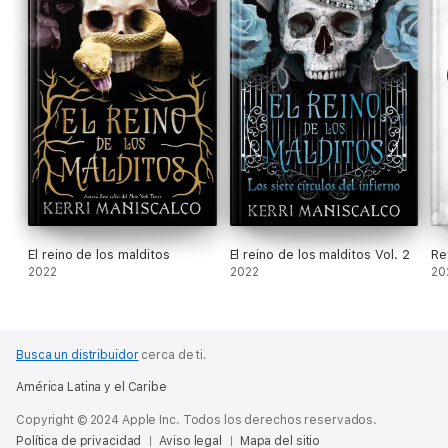
El reino de los malditos
El reino de los malditos Vol. 2
Re
2022
2022
20
Busca un distribuidor
cerca de ti.
América Latina y el Caribe
Copyright © 2024 Apple Inc. Todos los derechos reservados.
Política de privacidad
Aviso legal
Mapa del sitio