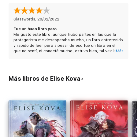
Todo cuanto Luella pensaba que sabía sobre su vida y sobre sí
Glasswords
, 
28/02/2022
misma era, en realidad, una mentira. Llevada a una tierra
Fue un buen libro pero…
rebosante de magia salvaje, se ve obligada a ser la nueva reina
Me gustó este libro, aunque hubo partes en las que la
de un Rey Elfo frío pero tremendamente atractivo. Una vez allí,
protagonista me desesperaba mucho, un libro entretenido
aprende sobre un mundo agonizante que solo ella puede
y rápido de leer pero a pesar de eso fue un libro en el
salvar.
que no sentí, ni conecté mucho, estuvo bien, tal vez lo
Más
volvería a releer en mucho tiempo.
La tierra mágica de Midscape tira de una parte de su corazón,
su hogar y su gente tira de otra... pero lo que realmente la
Más libros de Elise Kova
romperá es una pasión que nunca quiso.
Inspirada en los relatos de Hades y Perséfone, así como en La
Bella y la Bestia, esta es una historia perfecta para los fans de
la fantasía romántica. Un libro imposible de soltar.