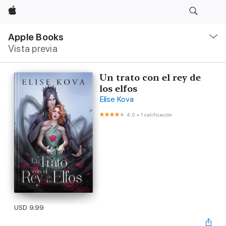
Apple
Navegación
local
Apple Books
-
Vista previa
Abrir
menú
Un trato con el rey de
los elfos
Elise Kova
4.0
•
1 calificación
USD 9.99