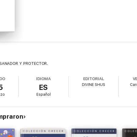
 SANADOR Y PROTECTOR.
DO
IDIOMA
EDITORIAL
V
DIVINE SHUS
Car
5
ES
rzo
Español
ompraron