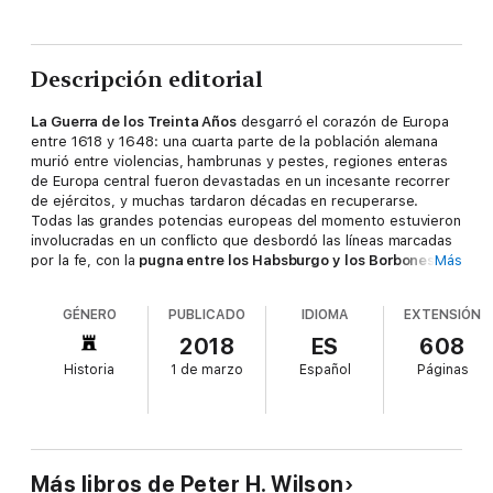
Descripción editorial
La Guerra de los Treinta Años
desgarró el corazón de Europa
entre 1618 y 1648: una cuarta parte de la población alemana
murió entre violencias, hambrunas y pestes, regiones enteras
de Europa central fueron devastadas en un incesante recorrer
de ejércitos, y muchas tardaron décadas en recuperarse.
Todas las grandes potencias europeas del momento estuvieron
involucradas en un conflicto que desbordó las líneas marcadas
por la fe, con la
pugna entre los Habsburgo y los Borbones
Más
dirimiendo el comienzo del ocaso de una gran potencia,
la
España imperial
, contestada por la pujante Francia. El libro de
GÉNERO
PUBLICADO
IDIOMA
EXTENSIÓN
Peter Wilson es la primera historia completa de la Guerra de
los Treinta Años que se alumbra desde hace más de una
2018
ES
608
generación, en un relato brillante y fascinante, de unos años de
Historia
1 de marzo
Español
Páginas
acero que definieron después de la Paz de Westfalia el
escenario europeo hasta la Revolución francesa. La gran
fortaleza de
La Guerra de los Treinta Años. Una tragedia
europea
es que permite aprehender los motivos que
empujaron a los diferentes gobernantes a apostar el futuro de
sus países con tan catastróficos resultados.
Wallenstein,
Más libros de Peter H. Wilson