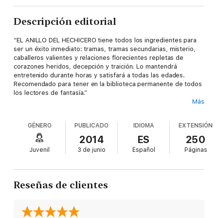
Descripción editorial
“EL ANILLO DEL HECHICERO tiene todos los ingredientes para
ser un éxito inmediato: tramas, tramas secundarias, misterio,
caballeros valientes y relaciones florecientes repletas de
corazones heridos, decepción y traición. Lo mantendrá
entretenido durante horas y satisfará a todas las edades.
Recomendado para tener en la biblioteca permanente de todos
los lectores de fantasía.”
Más
--
Books and Movie Reviews
, Roberto Mattos
GÉNERO
PUBLICADO
IDIOMA
EXTENSIÓN
LA MARCHA DE LOS REYES nos lleva más allá del viaje épico de
2014
ES
250
Thor hacia la mayoría de edad, cuando empieza a darse cuenta
Juvenil
3 de junio
Español
Páginas
de quién es, qué poderes tiene, mientras se embarca para
convertirse en guerrero.
Reseñas de clientes
Después de escapar del calabozo, Thor queda aterrado al
saber que había habido otro intento de asesinato hacia el Rey
MacGil. Cuando MacGil muere, el reino se convierte en un
caos. Como todos aspiran al trono, la Corte del Rey está más