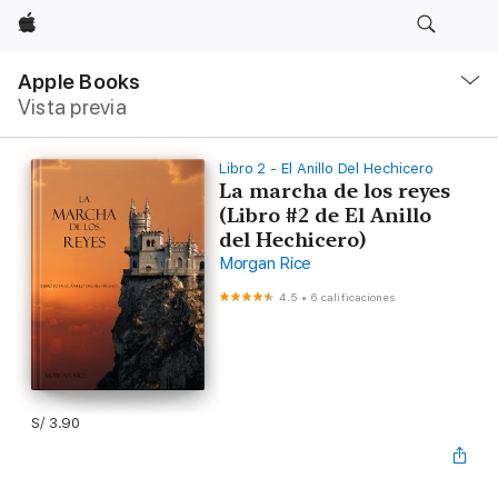
Apple
Navegación
local
Apple Books
-
Vista previa
Abrir
menú
Libro 2 - El Anillo Del Hechicero
La marcha de los reyes
(Libro #2 de El Anillo
del Hechicero)
Morgan Rice
4.5
•
6 calificaciones
S/ 3.90