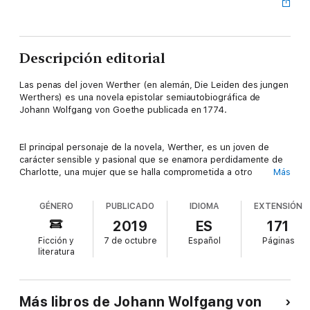
Descripción editorial
Las penas del joven Werther (en alemán, Die Leiden des jungen
Werthers) es una novela epistolar semiautobiográfica de
Johann Wolfgang von Goethe publicada en 1774.
El principal personaje de la novela, Werther, es un joven de
carácter sensible y pasional que se enamora perdidamente de
Charlotte, una mujer que se halla comprometida a otro
Más
hombre. Werther es un hombre apuesto que suscita el interés
de muchas otras mujeres, pero él está enamorado de
GÉNERO
PUBLICADO
IDIOMA
EXTENSIÓN
Charlotte, quien no lo ama, y a pesar del intenso dolor que le
causa el amor no correspondido, Werther desarrolla una
2019
ES
171
amistad íntima con ella. La escena principal muestra
Ficción y
7 de octubre
Español
Páginas
fundamentalmente la traducción alemana de Goethe de una
literatura
porción del ciclo de poemas Ossian que, aunque originalmente
se consideraban traducciones de obras antiguas,
posteriormente se descubrió que habían sido escritos por
James Macpherson.
Más libros de Johann Wolfgang von