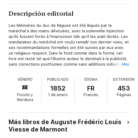
Descripción editorial
Les Mémoires du duc de Raguse ont été légués par le
maréchal à des mains dévouées, avec la solennelle injonction
qu'ils fussent livrés à l'impression tels qu'il les avait dictés. Les
mandataires du maréchal ont voulu remplir son dernier voeu, et
ses recommandations formelles ont été suivies par eux avec
un religieux respect. Dans le fond comme dans la forme, cet
livre est resté tel que l'illustre auteur le destinait à la publicité,
sans corrections posthumes comme sans additions indiscrètes.
Más
C'est en 1828 que le duc de Raguse songea à mettre en ordre
ses notes et ses souvenirs, et entreprit la rédaction de ces
GÉNERO
PUBLICADO
IDIOMA
EXTENSIÓN
Mémoires, qu'il a continués jusqu'à son dernier jour. Il a jugé
avec une liberté digne, avec son impartialité propre et à sa
1852
FR
453
façon, les événements et les hommes de son temps. "Jai
Ficción y
1 de enero
Francés
Páginas
l'intention, dit-il, d'écrire ce que j'ai fait, ce que j'ai vu, et je ne
literatura
dépasserai pas ces limites indiquées par la raison et posées
par moi-même." (Tome 1er, p.380) En lisant ces volumes,
longtemps médités dans le calme de la retraite, ceux qui ont
connu cet homme remarquable croiront encore l'entendre
Más libros de Auguste Frédéric Louis
parler. Chaque volume est accompagné de fragments de
Viesse de Marmont
correspondance et des pièces justificatives, témoignages
officiels à l'appui de cette histoire intime, immense, qui se