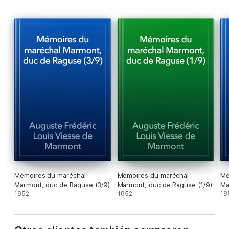
déroule depuis le commencement de la Révolution jusqu'à nos
jours.
Mémoires du maréchal
Mémoires du maréchal
Mé
Marmont, duc de Raguse (3/9)
Marmont, duc de Raguse (1/9)
Ma
1852
1852
(2
18