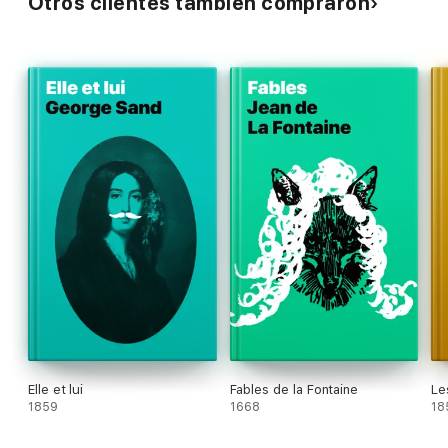
Otros clientes también compraron
Elle et lui
Fables de la Fontaine
Le
1859
1668
18