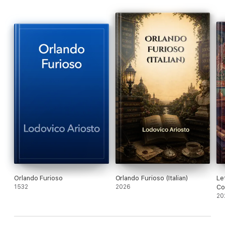
Orlando Furioso
Orlando Furioso (Italian)
Le
1532
2026
Co
do
20