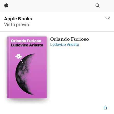
Apple
Navegación
local
Apple Books
-
Vista previa
Abrir
menú
Orlando Furioso
Lodovico Ariosto