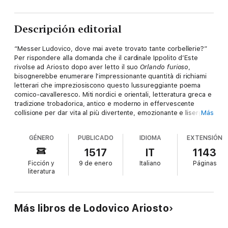
Descripción editorial
“Messer Ludovico, dove mai avete trovato tante corbellerie?”
Per rispondere alla domanda che il cardinale Ippolito d’Este
rivolse ad Ariosto dopo aver letto il suo
Orlando furioso
,
bisognerebbe enumerare l’impressionante quantità di richiami
letterari che impreziosiscono questo lussureggiante poema
comico-cavalleresco. Miti nordici e orientali, letteratura greca e
tradizione trobadorica, antico e moderno in effervescente
collisione per dar vita al più divertente, emozionante e lisergico
Más
dei poemi cinquecenteschi. Le avventure dei paladini cristiani in
guerra con i Saraceni nella Spagna del secolo VIII tra duelli epici,
GÉNERO
PUBLICADO
IDIOMA
EXTENSIÓN
voli sulla luna in groppa a cavalli alati, incantesimi e amori
disperati. Un viaggio rocambolesco i cui punti cardinali sono
1517
IT
1143
l’esaltazione dei valori della cortesia cavalleresca e l’ironia
Ficción y
9 de enero
Italiano
Páginas
bonaria riservata dall’autore agli affanni di un’umanità in
literatura
costante ricerca di vane conquiste.
Más libros de Lodovico Ariosto