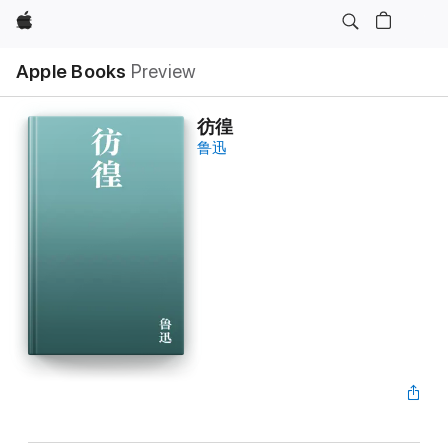
Apple
Apple Books
Preview
彷徨
鲁迅