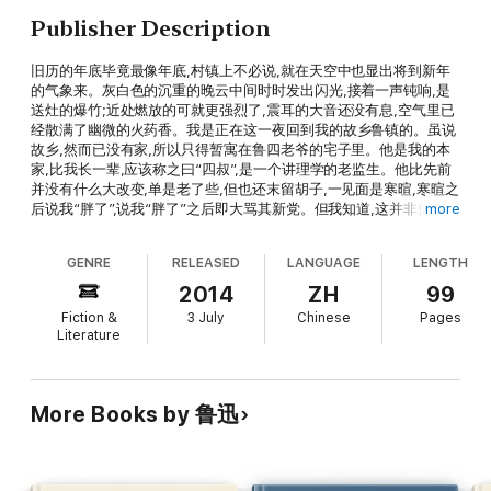
Publisher Description
旧历的年底毕竟最像年底,村镇上不必说,就在天空中也显出将到新年
的气象来。灰白色的沉重的晚云中间时时发出闪光,接着一声钝响,是
送灶的爆竹;近处燃放的可就更强烈了,震耳的大音还没有息,空气里已
经散满了幽微的火药香。我是正在这一夜回到我的故乡鲁镇的。虽说
故乡,然而已没有家,所以只得暂寓在鲁四老爷的宅子里。他是我的本
家,比我长一辈,应该称之曰“四叔”,是一个讲理学的老监生。他比先前
并没有什么大改变,单是老了些,但也还末留胡子,一见面是寒暄,寒暄之
后说我“胖了”,说我“胖了”之后即大骂其新党。但我知道,这并非借题在
more
骂我:因为他所骂的还是康有为。但是,谈话是总不投机的了,于是不多
久,我便一个人剩在书房里。
GENRE
RELEASED
LANGUAGE
LENGTH
2014
ZH
99
Fiction &
3 July
Chinese
Pages
Literature
More Books by 鲁迅