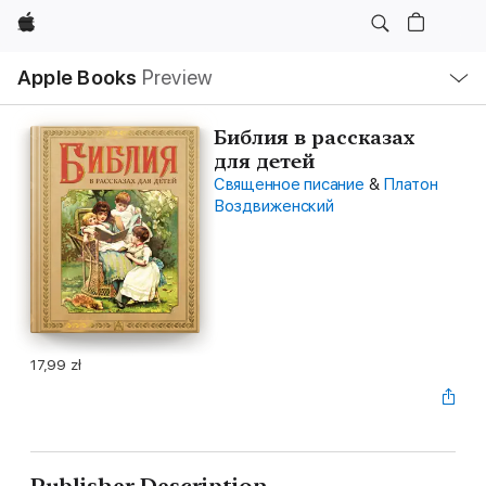
Apple
Local
Apple Books
Preview
Nav
Open
Menu
Библия в рассказах
для детей
Священное писание
&
Платон
Воздвиженский
17,99 zł
Publisher Description