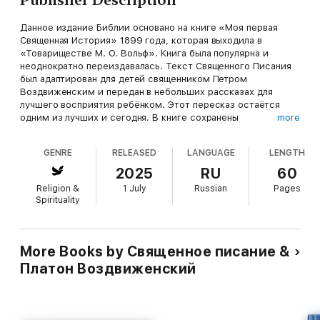
Данное издание Библии основано на книге «Моя первая
Священная История» 1899 года, которая выходила в
«Товариществе М. О. Вольф». Книга была популярна и
неоднократно переиздавалась. Текст Священного Писания
был адаптирован для детей священником Петром
Воздвиженским и передан в небольших рассказах для
лучшего восприятия ребёнком. Этот пересказ остаётся
одним из лучших и сегодня. В книге сохранены
more
иллюстрации оригинального издания.
GENRE
RELEASED
LANGUAGE
LENGTH
Для среднего школьного возраста.
2025
RU
60
В формате PDF A4 сохранён издательский дизайн.
Religion &
1 July
Russian
Pages
Spirituality
More Books by Священное писание &
Платон Воздвиженский