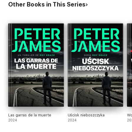
Other Books in This Series
Las garras de la muerte
Uścisk nieboszczyka
Wc
2024
2024
20