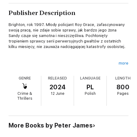
Publisher Description
Brighton, rok 1997. Młody policjant Roy Grace, zafascynowany
swoją pracą, nie zdaje sobie sprawy, jak bardzo jego żona
Sandy czuje się samotna i nieszczęśliwa. Pochłonięty
tropieniem sprawcy serii perwersyjnych gwałtów z ostatnich
kilku miesięcy, nie zauważa nadciągającej katastrofy osobistej.
more
Dwanaście lat później. Czterdziestoletni nadinspektor Roy
Grace powoli podnosi się po stracie Sandy, która zniknęła przed
GENRE
RELEASED
LANGUAGE
LENGTH
dziewięciu laty w tajemniczych okolicznościach. Kieruje
dochodzeniem w sprawie tajemniczego gwałciciela fetyszysty,
2024
PL
800
który atakuje kobiety w markowych szpilkach. Analizując
Crime &
12 June
Polish
Pages
psychologiczny profil przestępcy powraca do nigdy
Thrillers
niewyjaśnionej serii gwałtów sprzed lat.
---
More Books by Peter James