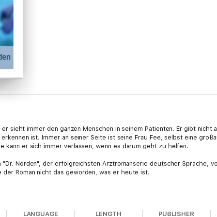
', er sieht immer den ganzen Menschen in seinem Patienten. Er gibt nicht a
erkennen ist. Immer an seiner Seite ist seine Frau Fee, selbst eine großar
ie kann er sich immer verlassen, wenn es darum geht zu helfen.
 "Dr. Norden", der erfolgreichsten Arztromanserie deutscher Sprache, von
e der Roman nicht das geworden, was er heute ist.
ptome sollten Sie über einen Aufenthalt in der Behnisch-Klinik nachden
LANGUAGE
LENGTH
PUBLISHER
war. Sein Patient Egon Hasselt, der in letzter Zeit deutlich an Gewicht 