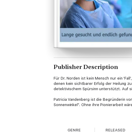
Publisher Description
Für Dr. Norden ist kein Mensch nur ein 'Fall
denen kein sichtbarer Erfolg der Heilung zu 
detektivischem Spürsinn unterstützt. Auf s
Patricia Vandenberg ist die Begründerin von
Sonnenwinkel". Ohne ihre Pionierarbeit wär
»Ich denke, zur genauen Abklärung der Sym
GENRE
RELEASED
daraus, dass er mit seinem Latein am Ende 