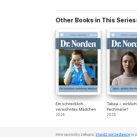
Other Books in This Series
Ein schrecklich
Tabea – wirklich
verwöhntes Mädchen
Pechmarie?
2026
2026
Inne sposoby zakupu:
znajdź sprzedawcę
w p