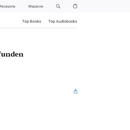
Akcesoria
Wsparcie
Top Books
Top Audiobooks
efunden