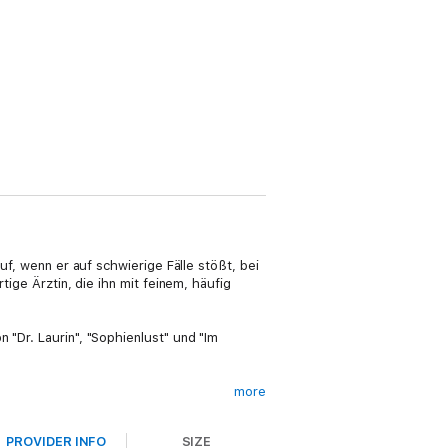
uf, wenn er auf schwierige Fälle stößt, bei
tige Ärztin, die ihn mit feinem, häufig
 "Dr. Laurin", "Sophienlust" und "Im
more
ken.« Dr. Daniel Norden machte keinen Hehl
PROVIDER INFO
SIZE
verloren hatte, war mit Magenschmerzen und