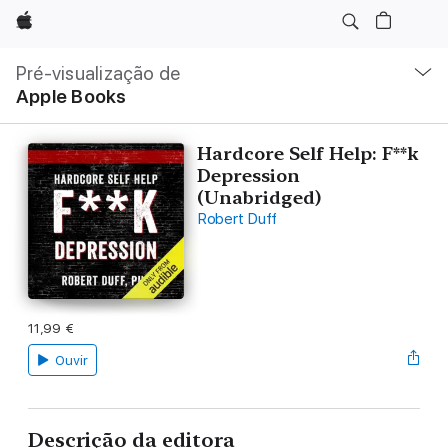
Apple
Nav
local
Pré-visualização de
Abrir
Apple Books
menu
Hardcore Self Help: F**k
Depression
(Unabridged)
Robert Duff
11,99 €
Ouvir
Descrição da editora