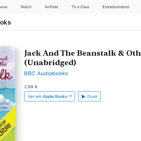
hone
Watch
AirPods
TV e Casa
Entretenimento
ooks
Jack And The Beanstalk & Oth
(Unabridged)
BBC Audiobooks
2,99 €
Ver em
Apple Books
Ouvir