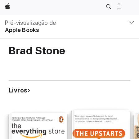
Apple
Nav
local
Pré-visualização de
Abrir
Apple Books
menu
Brad Stone
Livros