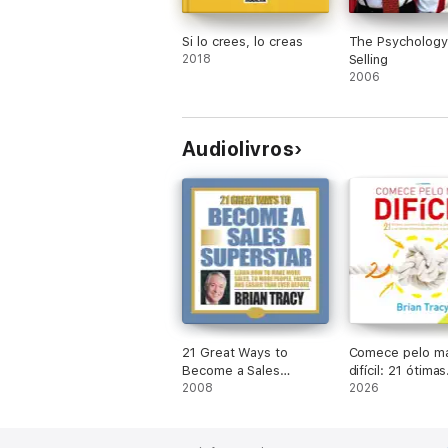
Si lo crees, lo creas
The Psychology
2018
Selling
2006
Audiolivros
21 Great Ways to
Comece pelo ma
Become a Sales
difícil: 21 ótimas
Superstar
2008
maneiras de sup
2026
preguiça e se t
altamente eficie
produtivo (Unab