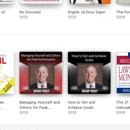
 of
No Excuses!
Engole Já Esse Sapo!
The Pow
2023
2023
2009
is
Managing Yourself and
How to Set and
The 21 
Others for Peak
Achieve Goals
Unbreak
erar a
Performance
2025
2025
Money (
2008
ornar
Staging
nte e
ridged)