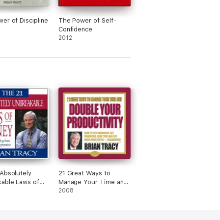
er of Discipline
The Power of Self-
Confidence
2012
Absolutely
21 Great Ways to
able Laws of
Manage Your Time and
Original
Double Your
2008
)
Productivity