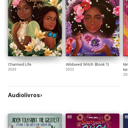
Charmed Life
Wildseed Witch (Book 1)
Ni
2023
2022
Ke
20
Audiolivros