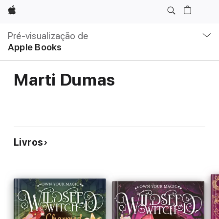
Apple
Nav
local
Pré-visualização de
Abrir
Apple Books
menu
Marti Dumas
Livros