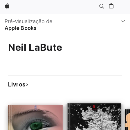
Apple
Nav
local
Pré-visualização de
Abrir
Apple Books
menu
Neil LaBute
Livros