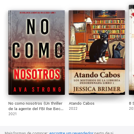
No como nosotros (Un thriller
Atando Cabos
8 
de la agente del FBI Ilse Beck
2022
20
—Libro 1)
2021
Mais formas de comprar:
encontre um revendedor
perto de si.