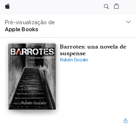
Apple
Nav
local
Pré-visualização de
Abrir
Apple Books
menu
Barrotes: una novela de
suspense
Rubén Gozalo