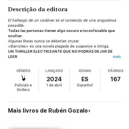
Descrição da editora
El hallazgo de un cadáver es el comienzo de una angustiosa
pesadilla.
Todas las personas tienen algo oscuro e inconfesable que
ocultar.
Algunas líneas nunca se deberían cruzar.
«Barrotes» es una novela plagada de suspense e intriga.
UN THRILLER ELECTRIZANTE QUE NO PODRÁS DEJAR DE
LEER
mais
Después de más de 15 años encerrado, Marcos consigue la
ansiada libertad. Pronto se da cuenta de que la vida fuera de
GÉNERO
LANÇADO
IDIOMA
PÁGINAS
la cárcel es más dura de lo que esperaba.
Sobrevivir no es fácil y menos, si un día
descubres que
2024
ES
167
acaban de asesinar a tu compañero de piso y todas las
Policiais e
1 de abril
Espanhol
sospechas recaen en ti.
thrillers
UNA HISTORIA QUE TE ATRAPA DE PRINCIPIO A FIN
¿Te atreves a descubrirla?
Mais livros de Rubén Gozalo