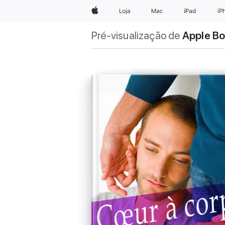
Apple
Loja
Mac
iPad
iP
Pré-visualização de
Apple B