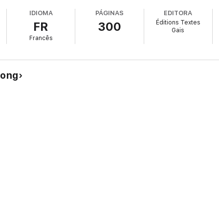
IDIOMA
PÁGINAS
EDITORA
Éditions Textes
FR
300
Gais
Francês
long