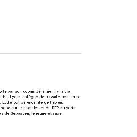
e par son copain Jérémie, il y fait la
re. Lydie, collègue de travail et meilleure
e. Lydie tombe enceinte de Fabien.
obe sur le quai désert du RER au sortir
ras de Sébastien, le jeune et sage