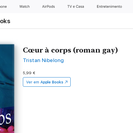
hone
Watch
AirPods
TV e Casa
Entretenimento
ooks
Cœur à corps (roman gay)
Tristan Nibelong
5,99 €
Ver em
Apple Books