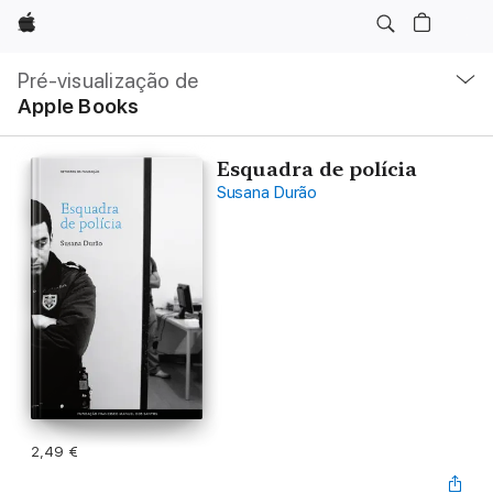
Apple
Nav
local
Pré-visualização de
Abrir
Apple Books
menu
Esquadra de polícia
Susana Durão
2,49 €