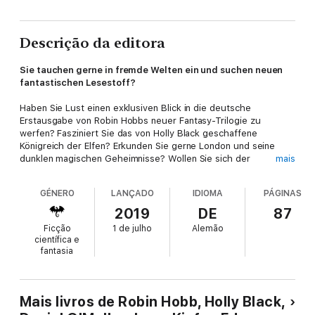
Descrição da editora
Sie tauchen gerne in fremde Welten ein und suchen neuen
fantastischen Lesestoff?
Haben Sie Lust einen exklusiven Blick in die deutsche
Erstausgabe von Robin Hobbs neuer Fantasy-Trilogie zu
werfen? Fasziniert Sie das von Holly Black geschaffene
Königreich der Elfen? Erkunden Sie gerne London und seine
dunklen magischen Geheimnisse? Wollen Sie sich der
mais
Widerstandskämpferin Ophelia Scale anschließen, die in einer
nicht fernen Zukunft die Welt vor einem Despoten retten
GÉNERO
LANÇADO
IDIOMA
PÁGINAS
muss? Oder fiebern Sie gerne mit, wenn die Ash Princess ihren
rechtmäßigen Platz auf dem Thron erkämpfen wird?
2019
DE
87
Sie sind auf der Suche nach einer neuen Lieblings-Fantasy-
Ficção
1 de julho
Alemão
Reihe? Oder Sie möchten sich wieder einmal eine magische
científica e
Auszeit vom Alltag gönnen?
fantasia
Entdecken Sie hier die passenden Fantasy-Bücher und wagen
Sie die Reise in fremde Welten!
Mais livros de Robin Hobb, Holly Black,
Das kostenlose eBook enthält Leseproben zu: