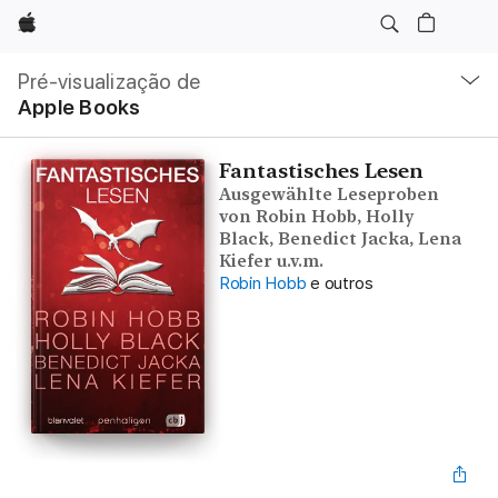
Apple
Nav
local
Pré-visualização de
Abrir
Apple Books
menu
Fantastisches Lesen
Ausgewählte Leseproben
von Robin Hobb, Holly
Black, Benedict Jacka, Lena
Kiefer u.v.m.
Robin Hobb
e outros