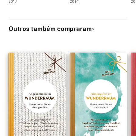
2017
2014
20
Outros também compraram