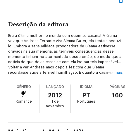
Descrição da editora
Era a última mulher no mundo com quem se casaria! A última
vez que Andreas Ferrante vira Sienna Baker, ela tentara seduzi-
lo. Embora a sensualidade provocadora de Sienna estivesse
gravada na sua memória, as terríveis consequências desse
momento tinham-no atormentado desde então, de modo que a
notícia de que devia casar-se com ela lhe parecia impensável…
Voltar a ver Andreas anos depois fez com que Sienna
recordasse aquela terrível humilhação. E quanto a casar-se
mais
com ele… teriam sorte se aguentassem a cerimónia sem fazer
um escândalo. Mas havia uma linha muito ténue entre o amor e
GÉNERO
LANÇADO
IDIOMA
PÁGINAS
o ódio… as chamas do ódio transformar-se-iam em ondas de
paixão incandescente durante a noite de núpcias?
2012
PT
160
Romance
1 de
Português
novembro