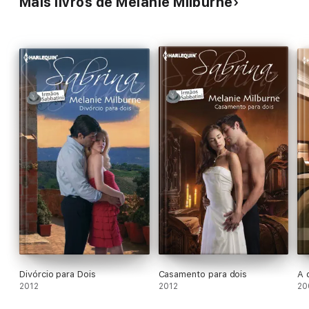
Mais livros de Melanie Milburne
Divórcio para Dois
Casamento para dois
A 
2012
2012
20