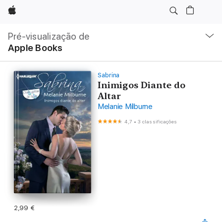
Apple
Nav
local
Pré-visualização de
Abrir
Apple Books
menu
Sabrina
Inimigos Diante do
Altar
Melanie Milburne
4,7
•
3 classificações
2,99 €