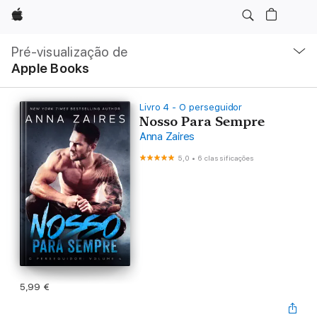
Apple
Nav
local
Pré-visualização de
Abrir
Apple Books
menu
Livro 4 - O perseguidor
Nosso Para Sempre
Anna Zaires
5,0
•
6 classificações
5,99 €