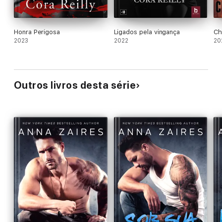
Honra Perigosa
Ligados pela vingança
Ch
2023
2022
20
Outros livros desta série