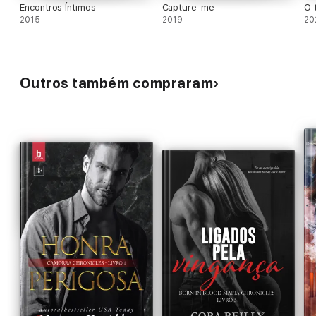
Encontros Íntimos
Capture-me
O 
2015
2019
20
Outros também compraram