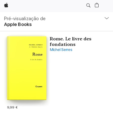
Apple
Nav
local
Pré-visualização de
Abrir
Apple Books
menu
Rome. Le livre des
fondations
Michel Serres
9,99 €