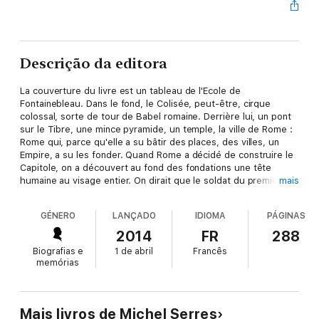
Descrição da editora
La couverture du livre est un tableau de l'Ecole de
Fontainebleau. Dans le fond, le Colisée, peut-être, cirque
colossal, sorte de tour de Babel romaine. Derrière lui, un pont
sur le Tibre, une mince pyramide, un temple, la ville de Rome :
Rome qui, parce qu'elle a su bâtir des places, des villes, un
Empire, a su les fonder. Quand Rome a décidé de construire le
Capitole, on a découvert au fond des fondations une tête
humaine au visage entier. On dirait que le soldat du premier
mais
plan, debout, triomphant sur un podium rond, vient de la
retrouver. Il la montre, comme un trophée. On dirait que ces
GÉNERO
LANÇADO
IDIOMA
PÁGINAS
combats, ces assassinats ont lieu dans les soubassements,
dans les soutènements de tous ces monuments. Ces batailles
2014
FR
288
fondamentales sont le sujet de ce livre, nommé livre des
Biografias e
1 de abril
Francês
fondations. Fondations des murs de pierre sur la chair.
Genèse
memórias
était le livre des commencements.
Rome
, qui le suit, est celui
des fondations.
Genèse
était celui du multiple.
Le livre des
fondations
fait voir dans le concret ces multiplicités : foules
romaines, légions déployées, paysans égaillés, forces
Mais livros de Michel Serres