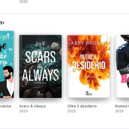
2023
m
unrise
Scars & Always
Oltre il desiderio
Ruined
2023
2023
2023