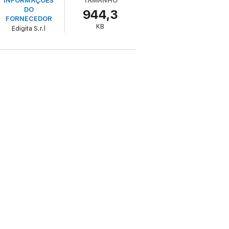
INFORMAÇÕES
TAMANHO
DO
944,3
FORNECEDOR
KB
Edigita S.r.l