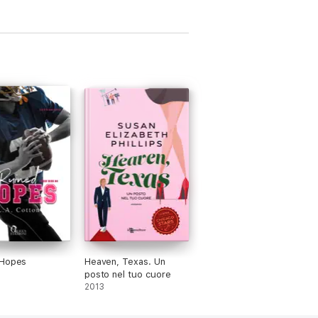
 Hopes
Heaven, Texas. Un
posto nel tuo cuore
2013