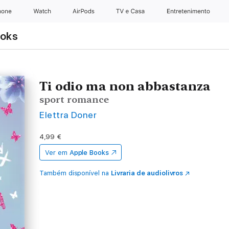
hone
Watch
AirPods
TV e Casa
Entretenimento
ooks
Ti odio ma non abbastanza
sport romance
Elettra Doner
4,99 €
Ver em
Apple Books
Também disponível na
Livraria de audiolivros