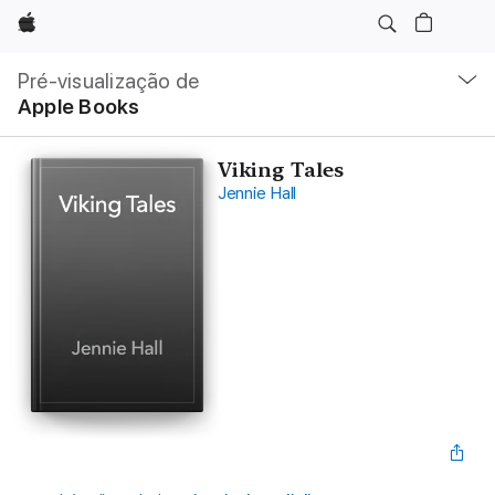
Apple
Nav
local
Pré-visualização de
Abrir
Apple Books
menu
Viking Tales
Jennie Hall