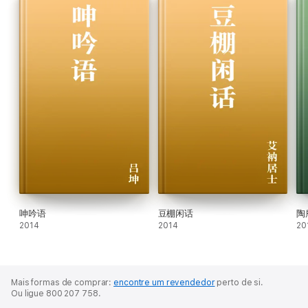
呻吟语
豆棚闲话
陶
2014
2014
20
Mais formas de comprar:
encontre um revendedor
perto de si.
Ou ligue 800 207 758.