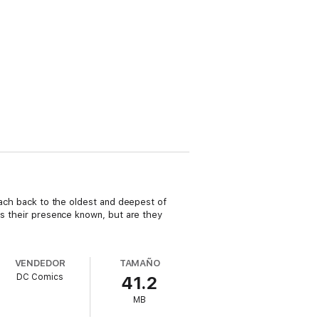
reach back to the oldest and deepest of
kes their presence known, but are they
VENDEDOR
TAMAÑO
DC Comics
41.2
MB