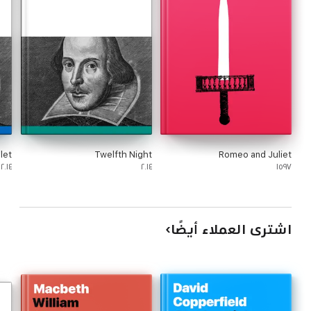
let
Twelfth Night
Romeo and Juliet
٢٠١٤
٢٠١٤
١٥٩٧
اشترى العملاء أيضًا