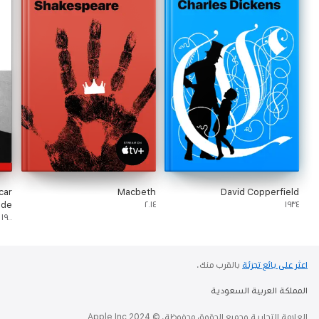
car
Macbeth
David Copperfield
lde
٢٠١٤
١٩٣٤
١٩٠٠
اعثر على بائع تجزئة
بالقرب منك.
المملكة العربية السعودية
العلامة التجارية وجميع الحقوق محفوظة. © 2024 Apple Inc