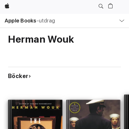
Apple
Lokal
Apple Books
‑utdrag
navigering
–
öppna
meny
Herman Wouk
Böcker