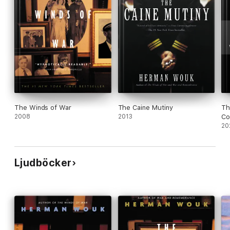
The Winds of War
The Caine Mutiny
Th
2008
2013
Co
Th
20
Re
Ljudböcker