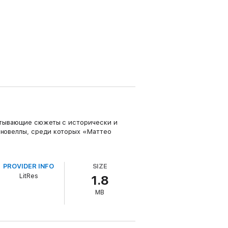
атывающие сюжеты с исторически и
 новеллы, среди которых «Маттео
PROVIDER INFO
SIZE
LitRes
1.8
MB