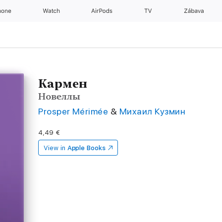
hone
Watch
AirPods
TV
Zábava
Кармен
Новеллы
Prosper Mérimée
&
Михаил Кузмин
4,49 €
View in
Apple Books