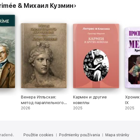
érimée & Михаил Кузмин
Венера Илльская:
Кармен и другие
Хроник
метод параллельного
новеллы
IX
погружения
2026
2025
2025
hradené.
Použitie cookies
Podmienky používania
Mapa stránky