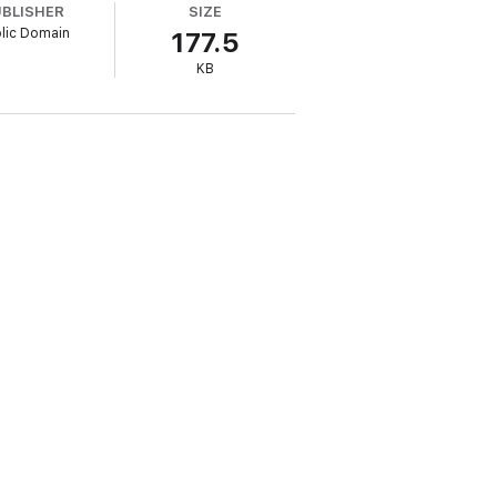
UBLISHER
SIZE
胡员外虔诚祷祝:生年月日,拜求一男半女,也作胡
lic Domain
177.5
、十五日便去烧香求子,已得一年光景。忽一日,时
KB