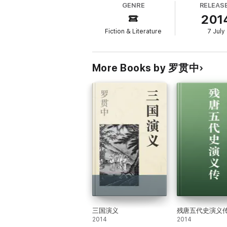
GENRE
RELEAS
纸,安排轿马,伴当丫鬟跟随了,径到上菉宫门首
201
氏门中后代。员外推金山,倒玉柱,叩齿磕头,妈
值五月间天气,天道却有些热。只见中间这个解
Fiction & Literature
7 July
More Books by 罗贯中
三国演义
残唐五代史演义
2014
2014