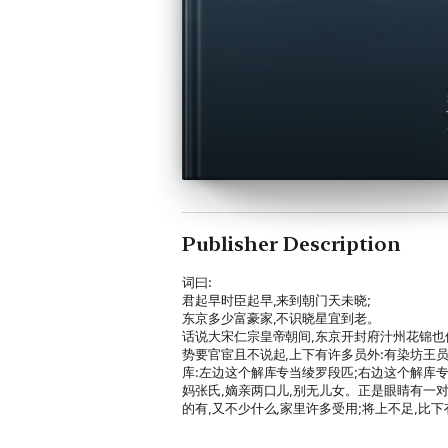
Publisher Description
词曰:
君起早时臣起早,来到朝门天未晓;
东京多少富豪家,不识晓星宜到老。
话说大宋仁宗皇帝朝间,东京开封府汁州花锦也
势要官宦且不说起,上下有许多员外:有染坊王员
库:左边这个解库专当绫罗段匹;右边这个解库
妈张氏,嫡亲两口儿,别无儿女。正是眼睛有一对
的有,又不少什么,家里许多受用;将上不足,比
道:“我与你年纪未老,终不然就养不出了?或
嗣。不问是男是女,也作坟前拜扫之人。”便叫养