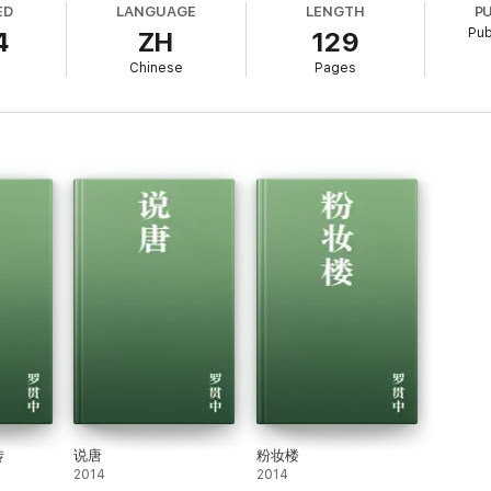
ED
LANGUAGE
LENGTH
P
,歇下轿马,走入宫里来,到正殿上烧香,少不得各殿两廊都烧遍了。来到真武殿上,
Pub
4
ZH
129
妈亦然,插烛也拜拜了。又况告化纸,出宫问家,小在话下。自此之后,每月逢初一
库托地布帘起处,走将一个先生入来。怎生打扮:
Chinese
Pages
传
说唐
粉妆楼
2014
2014