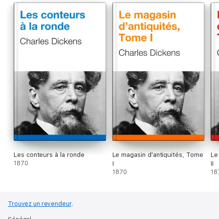
Les conteurs à la ronde
Le magasin d'antiquités, Tome
Le
1870
I
II
1870
18
Trouvez un revendeur
.