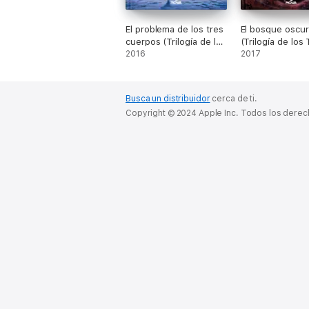
El problema de los tres
El bosque oscu
cuerpos (Trilogía de los
(Trilogía de los 
Tres Cuerpos 1)
2016
Cuerpos 2)
2017
Busca un distribuidor
cerca de ti.
Copyright © 2024 Apple Inc. Todos los dere