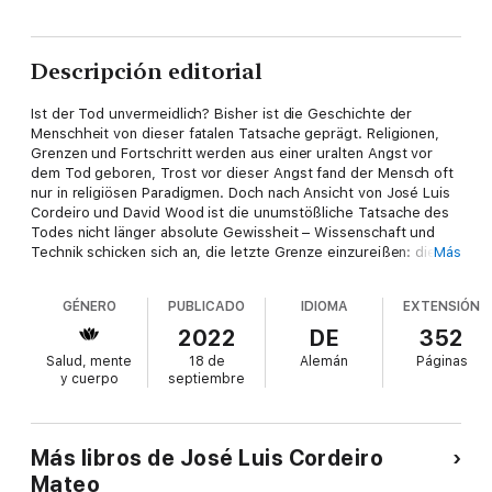
Descripción editorial
Ist der Tod unvermeidlich? Bisher ist die Geschichte der
Menschheit von dieser fatalen Tatsache geprägt. Religionen,
Grenzen und Fortschritt werden aus einer uralten Angst vor
dem Tod geboren, Trost vor dieser Angst fand der Mensch oft
nur in religiösen Paradigmen. Doch nach Ansicht von José Luis
Cordeiro und David Wood ist die unumstößliche Tatsache des
Todes nicht länger absolute Gewissheit – Wissenschaft und
Technik schicken sich an, die letzte Grenze einzureißen: die
Más
zur Unsterblichkeit.
GÉNERO
PUBLICADO
IDIOMA
EXTENSIÓN
2022
DE
352
Dieses leicht zugängliche Buch gibt einen Einblick in die
Salud, mente
18 de
Alemán
Páginas
jüngsten exponentiellen Fortschritte in den Bereichen
y cuerpo
septiembre
künstliche Intelligenz, Geweberegeneration,
Stammzellenbehandlung, Organdruck, Kryokonservierung und
genetische Therapien, die erstmals in der Geschichte der
Menschheit eine realistische Chance bieten, das Problem des
Más libros de José Luis Cordeiro
Alterns des menschlichen Körpers zu lösen. Cordeiro und
Mateo
Wood stellen in diesem Buch nicht nur alle wichtigen