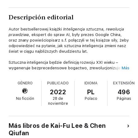
Descripción editorial
Autor bestsellerowej książki
Inteligencja sztuczna, rewolucja
prawdziwa
, ekspert do spraw AI, były prezes Google China,
oraz znany powieściopisarz s.f. połączyli w tej książce siły, żeby
odpowiedzieć na pytanie, jak sztuczna inteligencja zmieni nasz
świat w ciągu najbliższych dwudziestu lat.
Sztuczna inteligencja będzie definicją rozwoju XXI wieku –
wygeneruje bezprecedensowe bogactwo, zrewolucjonizuje
Más
medycynę i edukację poprzez symbiozę człowiek-maszyna oraz
stworzy zupełnie nowe formy komunikacji i rozrywki. Jednak
GÉNERO
PUBLICADO
IDIOMA
EXTENSIÓN
uwalniając nas od rutynowej pracy, zakwestionuje także zasady
organizacyjne naszego ładu gospodarczego i społecznego i
2022
PL
496
przyniesie nowe zagrożenia w postaci autonomicznej broni i
No ficción
28 de
Polaco
Páginas
inteligentnej technologii. W tym prowokacyjnym i oryginalnym
noviembre
dziele w dziesięciu porywających opowiadaniach, osadzonych
w przyszłości, autorzy wprowadzają czytelników w szereg
pouczających scenerii z 2041 roku.
Más libros de Kai-Fu Lee & Chen
Qiufan