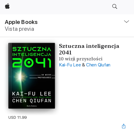
Apple
Navegación
local
Apple Books
-
Vista previa
Abrir
menú
Sztuczna inteligencja
2041
10 wizji przyszłości
Kai-Fu Lee
&
Chen Qiufan
USD 11.99