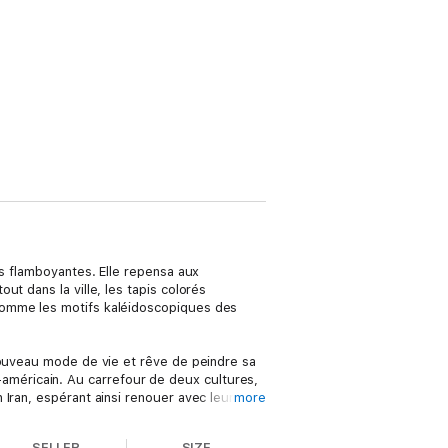
es flamboyantes. Elle repensa aux
t dans la ville, les tapis colorés
comme les motifs kaléidoscopiques des
nouveau mode de vie et rêve de peindre sa
no-américain. Au carrefour de deux cultures,
Iran, espérant ainsi renouer avec leurs
more
sans doute plus que du thé noir et des
SELLER
SIZE