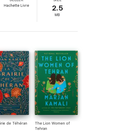
Hachette Livre
2.5
ille, l'amour, et la place qu'il revient à
MB
rkus Reviews
e faire vos valises et de les suivre
e savourer cette immersion perse sans
tion sont les ingrédients de ce réjouissant
airie de Téhéran
The Lion Women of
Tehran