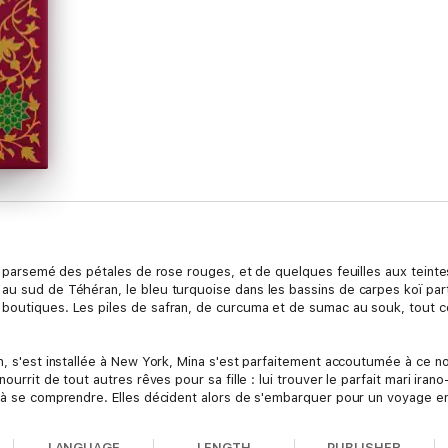
l, parsemé des pétales de rose rouges, et de quelques feuilles aux teint
u sud de Téhéran, le bleu turquoise dans les bassins de carpes koï partou
 boutiques. Les piles de safran, de curcuma et de sumac au souk, tout 
an, s'est installée à New York, Mina s'est parfaitement accoutumée à ce 
nourrit de tout autres rêves pour sa fille : lui trouver le parfait mari ira
l à se comprendre. Elles décident alors de s'embarquer pour un voyage en 
d Mina s'éprend d'un jeune homme que sa mère n'a pas choisi, il faudra 
ère et fille s'efforcent de reconstruire.
LANGUAGE
LENGTH
PUBLISHER