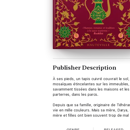
Publisher Description
À ses pieds, un tapis cuivré couvrait le so
mosaïques étincelantes sur les immeubles, a
savamment tissées dans les maisons et les
parterres, dans les parcs.
Depuis que sa famille, originaire de Téhér
vie en mille couleurs. Mais sa mère, Darya, 
mère et filles ont bien souvent trop de ma
origines et se rapprocher. Cependant, quan
petits pains chauds pour préserver ce que m
GENRE
RELEASED