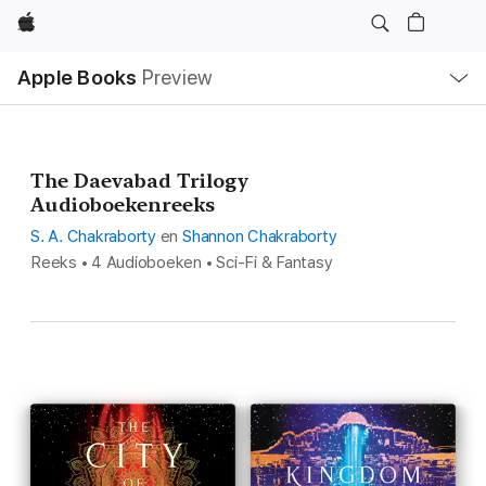
Apple
Open
Apple Books
Preview
lokaal
navigatiemenu
The Daevabad Trilogy
Audioboekenreeks
S. A. Chakraborty
en
Shannon Chakraborty
Reeks • 4 Audioboeken • Sci-Fi & Fantasy