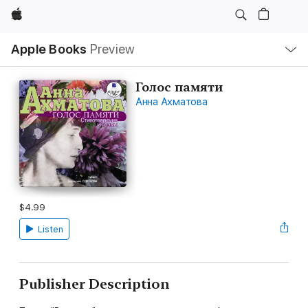
Apple
Local
Apple Books
Preview
Nav
Open
Menu
Голос памяти
Анна Ахматова
$4.99
Listen
Publisher Description