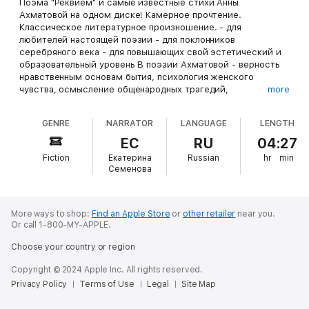
Поэма "Реквием" и самые известные стихи Анны
Ахматовой на одном диске! Камерное прочтение.
Классическое литературное произношение. - для
любителей настоящей поэзии - для поклонников
серебряного века - для повышающих свой эстетический и
образовательный уровень В поэзии Ахматовой - верность
нравственным основам бытия, психология женского
чувства, осмысление общенародных трагедий,
more
сопряженное с личными переживаниями. В аудиокнигу
вошли: - поэма "Реквием" стихотворения из сборников: -
GENRE
NARRATOR
LANGUAGE
LENGTH
"Вечер" - "Четки" - "Белая стая" - "Подорожник" - "Anno
Domini" - "Тростник" - "Седьмая книга" - "Нечет". Подробное
ЕС
RU
04:27
содержание: Белой ночью Высоко в небе облачко серело...
Fiction
Екатерина
Russian
hr
min
Два стихотворения. 1. Подушка уже горяча... Два
Семенова
стихотворения. 2. Тот же голос, тот же взгляд... Дверь
полуоткрыта... И когда друг друга проклинали... И мальчик,
что играет на волынке... Любовь покоряет обманно...
Любовь Меня покинул в новолунье... Молюсь оконному
More ways to shop:
Find an Apple Store
or
other retailer
near you.
Or call 1-800-MY-APPLE.
лучу... Муж хлестал меня узорчатым... Музе Надпись на
неоконченном портрете Обман. 1. Весенним солнцем это
Choose your country or region
утро пьяно... Обман. 2. Жарко веет ветер душный... Обман.
3. Синий вечер. Ветры кротко стихли... Обман. 4. Я
Copyright © 2024 Apple Inc. All rights reserved.
написала слова... Он любил... Память о солнце в сердце
Privacy Policy
Terms of Use
Legal
Site Map
слабеет... Песенка Песня последней встречи Похороны Сад
Сегодня мне письма не принесли... Сердце к сердцу не